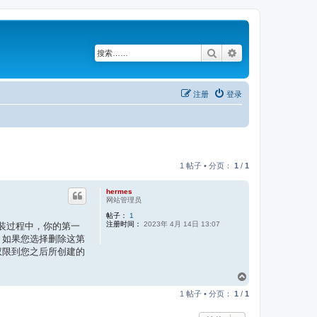
搜索
高级搜索
注册
登录
1 帖子 • 分页：
1
/
1
hermes
网站管理员
帖子：
1
注册时间：
2023年 4月 14日 13:07
安装过程中，你的第一
。如果您选择删除这第
权限到您之后所创建的
页
首
1 帖子 • 分页：
1
/
1