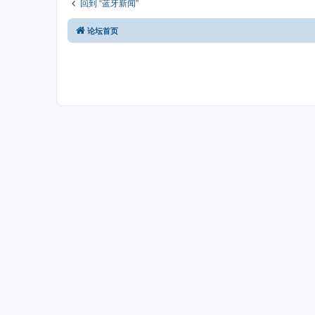
回到 “蓝牙新闻”
论坛首页