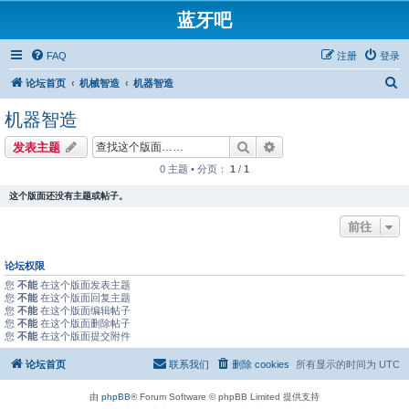
蓝牙吧
FAQ
注册
登录
搜
论坛首页
机械智造
机器智造
索
机器智造
搜索
高级搜索
发表主题
0 主题 • 分页：
1
/
1
这个版面还没有主题或帖子。
前往
论坛权限
您
不能
在这个版面发表主题
您
不能
在这个版面回复主题
您
不能
在这个版面编辑帖子
您
不能
在这个版面删除帖子
您
不能
在这个版面提交附件
论坛首页
联系我们
删除 cookies
所有显示的时间为
UTC
由
phpBB
® Forum Software © phpBB Limited 提供支持