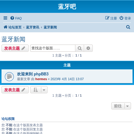
蓝牙吧
FAQ
注册
登录
搜
论坛首页
蓝牙资讯
蓝牙新闻
索
蓝牙新闻
搜索
高级搜索
发表主题
1 主题 • 分页：
1
/
1
主题
欢迎来到 phpBB3
最新文章 由
hermes
«
2023年 4月 14日 13:07
发表主题
1 主题 • 分页：
1
/
1
前往
论坛权限
您
不能
在这个版面发表主题
您
不能
在这个版面回复主题
您
不能
在这个版面编辑帖子