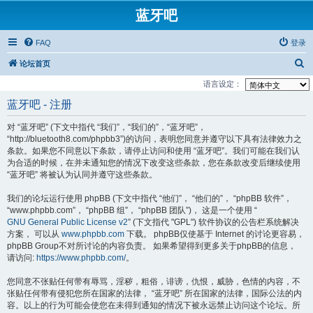
蓝牙吧
FAQ
登录
搜
论坛首页
索
语言设定：
蓝牙吧 - 注册
对 “蓝牙吧” (下文中指代 “我们”，“我们的”，“蓝牙吧”，
“http://bluetooth8.com/phpbb3”)的访问，表明您同意并遵守以下具有法律效力之
条款。如果您不同意以下条款，请停止访问和使用 “蓝牙吧”。我们可能在我们认
为合适的时候，在并未通知您的情况下改变这些条款，您在条款改变后继续使用
“蓝牙吧” 将被认为认同并遵守这些条款。
我们的论坛运行使用 phpBB (下文中指代 “他们”， “他们的”， “phpBB 软件”，
“www.phpbb.com”， “phpBB 组”， “phpBB 团队”)， 这是一个使用 “
GNU General Public License v2
” (下文指代 "GPL") 软件协议的公告栏系统解决
方案， 可以从
www.phpbb.com
下载。 phpBB仅使基于 Internet 的讨论更容易，
phpBB Group不对所讨论的内容负责。 如果希望得到更多关于phpBB的信息，
请访问:
https://www.phpbb.com/
。
您同意不张贴任何带有辱骂，淫秽，粗俗，诽谤，仇恨，威胁，色情的内容，不
张贴任何带有侵犯您所在国家的法律， “蓝牙吧” 所在国家的法律，国际公法的内
容。以上的行为可能会使您在未得到通知的情况下被永远禁止访问这个论坛。所