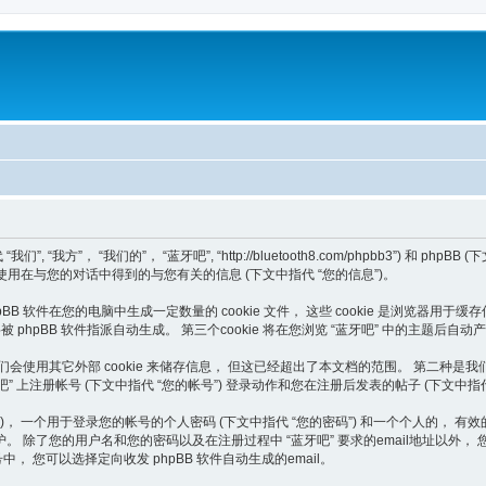
， “我们的”， “蓝牙吧”, “http://bluetooth8.com/phpbb3”) 和 phpBB (下文
发团队”) 如何使用在与您的对话中得到的与您有关的信息 (下文中指代 “您的信息”)。
B 软件在您的电脑中生成一定数量的 cookie 文件， 这些 cookie 是浏览器用于缓存
”)， 将被 phpBB 软件指派自动生成。 第三个cookie 将在您浏览 “蓝牙吧” 中的主
外，或许我们会使用其它外部 cookie 来储存信息， 但这已经超出了本文档的范围。 第
牙吧” 上注册帐号 (下文中指代 “您的帐号”) 登录动作和您在注册后发表的帖子 (下文中指代
个用于登录您的帐号的个人密码 (下文中指代 “您的密码”) 和一个个人的， 有效的 email
除了您的用户名和您的密码以及在注册过程中 “蓝牙吧” 要求的email地址以外， 
 您可以选择定向收发 phpBB 软件自动生成的email。